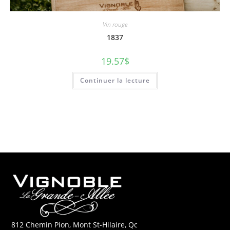
Vin rouge
1837
19.57
$
Continuer la lecture
812 Chemin Pion, Mont St-Hilaire, Qc